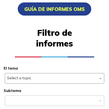
Enfermero auxiliar certificad
GUÍA DE INFORMES OMS
Soldadura
Técnico informático de A+
Filtro de
informes
Aprender más
Estudiantes
Padres/Influenciadores
El tema
Empleadores
Select a topic
Subtema
FAQs