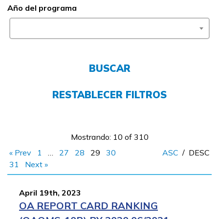
English
Año del programa
CONECTARSE
BUSCAR
COMIENZA YA
RESTABLECER FILTROS
Mostrando: 10 of 310
« Prev
1
…
27
28
29
30
ASC
/
DESC
31
Next »
April 19th, 2023
OA REPORT CARD RANKING