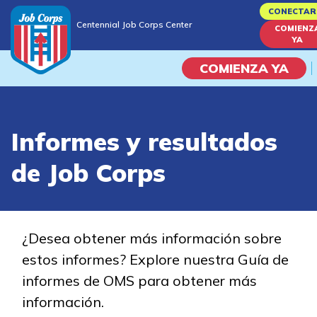
Skip
CONECTAR
Centennial Job Corps Center
to
COMIENZ
Centennial Job Corps Center
YA
main
content
COMIENZA YA
Programas
Informes y resultados
Vida En El Campus Universita
de Job Corps
Habilidades académicas
Viaje de la carrera
¿Desea obtener más información sobre
estos informes? Explore nuestra Guía de
Estudiar
informes de OMS para obtener más
información.
Programas de Entrenamient